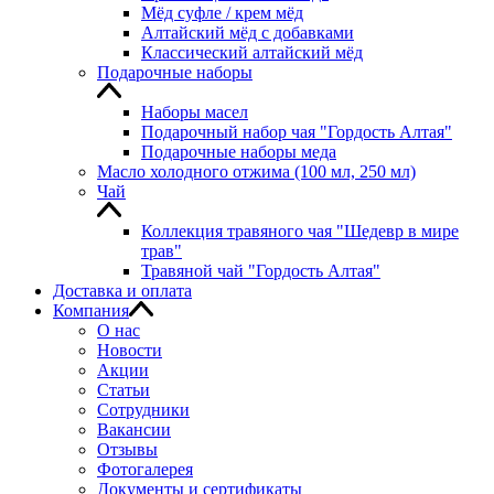
Мёд суфле / крем мёд
Алтайский мёд с добавками
Классический алтайский мёд
Подарочные наборы
Наборы масел
Подарочный набор чая "Гордость Алтая"
Подарочные наборы меда
Масло холодного отжима (100 мл, 250 мл)
Чай
Коллекция травяного чая "Шедевр в мире
трав"
Травяной чай "Гордость Алтая"
Доставка и оплата
Компания
О нас
Новости
Акции
Статьи
Сотрудники
Вакансии
Отзывы
Фотогалерея
Документы и сертификаты