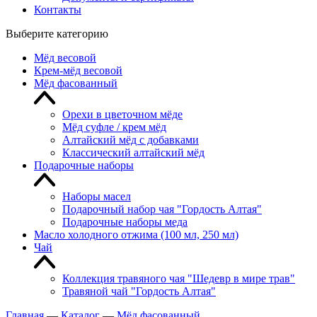
Контакты
Выберите категорию
Мёд весовой
Крем-мёд весовой
Мёд фасованный
Орехи в цветочном мёде
Мёд суфле / крем мёд
Алтайский мёд с добавками
Классический алтайский мёд
Подарочные наборы
Наборы масел
Подарочный набор чая "Гордость Алтая"
Подарочные наборы меда
Масло холодного отжима (100 мл, 250 мл)
Чай
Коллекция травяного чая "Шедевр в мире трав"
Травяной чай "Гордость Алтая"
Главная
—
Каталог
—
Мёд фасованный