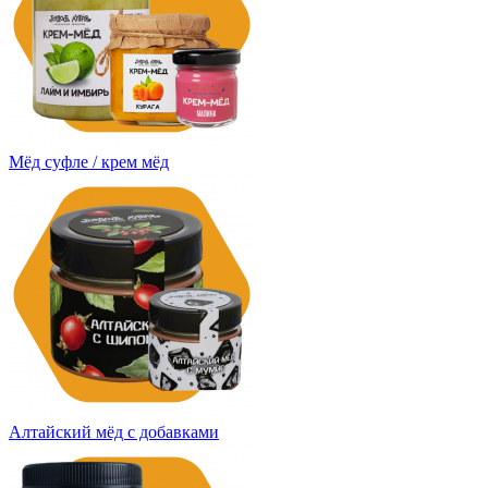
Мёд суфле / крем мёд
Алтайский мёд с добавками