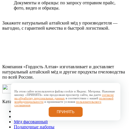
Документы и образцы: по запросу отправим прайс,
фото, видео и образцы.
Закажите натуральный алтайский мёд у производителя —
выгодно, с гарантией качества и быстрой логистикой.
Компания «Гордость Алтая» изготавливает и доставляет
натуральный алтайский мёд и другие продукты пчеловодства
по всей России.
На этом сайте используются файлы cookie и Яндекс. Метрика. Нажимая
кнопку «ПРИНЯТЬ» или продолжая просмотр сайта, вы даете
согласие
на обработку персональных данных
в соответствии с нашей
политикой
Каталог продукции
конфиденциальности
и принимаете условия
пользовательского
соглашения
.
Мёд весовой
ПРИНЯТЬ
Крем-мёд весовой
Мёд фасованный
Подарочные наборы