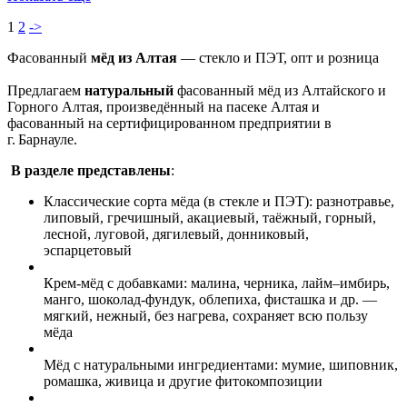
1
2
->
Фасованный
мёд из Алтая
— стекло и ПЭТ, опт и розница
Предлагаем
натуральный
фасованный мёд из Алтайского и
Горного Алтая, произведённый на пасеке Алтая и
фасованный на сертифицированном предприятии в
г. Барнауле.
В разделе представлены
:
Классические сорта мёда (в стекле и ПЭТ): разнотравье,
липовый, гречишный, акациевый, таёжный, горный,
лесной, луговой, дягилевый, донниковый,
эспарцетовый
Крем‑мёд с добавками: малина, черника, лайм–имбирь,
манго, шоколад‑фундук, облепиха, фисташка и др. —
мягкий, нежный, без нагрева, сохраняет всю пользу
мёда
Мёд с натуральными ингредиентами: мумие, шиповник,
ромашка, живица и другие фитокомпозиции