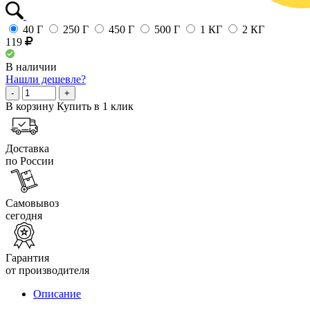
40 Г
250 Г
450 Г
500 Г
1 КГ
2 КГ
119
В наличии
Нашли дешевле?
-
+
В корзину
Купить в 1 клик
Доставка
по России
Самовывоз
сегодня
Гарантия
от производителя
Описание