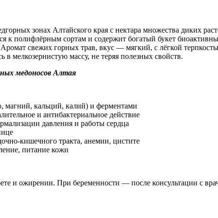
горных зонах Алтайского края с нектара множества диких расте
ся к полифлёрным сортам и содержит богатый букет биоактивных
 . Аромат свежих горных трав, вкус — мягкий, с лёгкой терпко
ь в мелкозернистую массу, не теряя полезных свойств.
рных медоносов Алтая
о, магний, кальций, калий) и ферментами
ительное и антибактериальное действие
ормализации давления и работы сердца
нице
дочно-кишечного тракта, анемии, цистите
вление, питание кожи
абете и ожирении. При беременности — после консультации с вра