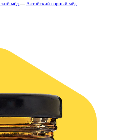
ский мёд
—
Алтайский горный мёд