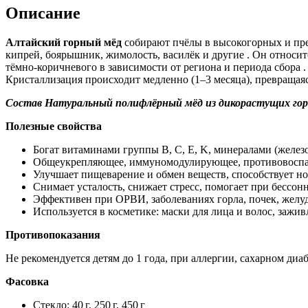
Описание
Алтайский горный мёд
собирают пчёлы в высокогорных и пред
кипрей, боярышник, жимолость, василёк и другие . Он относит
тёмно-коричневого в зависимости от региона и периода сбора
Кристаллизация происходит медленно (1–3 месяца), превращаяс
Состав Натуральный полифлёрный мёд из дикорастущих го
Полезные свойства
Богат витаминами группы B, C, E, K, минералами (желез
Общеукрепляющее, иммуномодулирующее, противовоспал
Улучшает пищеварение и обмен веществ, способствует н
Снимает усталость, снижает стресс, помогает при бессон
Эффективен при ОРВИ, заболеваниях горла, почек, желу
Используется в косметике: маски для лица и волос, зажи
Противопоказания
Не рекомендуется детям до 1 года, при аллергии, сахарном ди
Фасовка
Стекло: 40 г, 250 г, 450 г