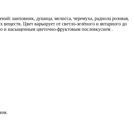
ний: шиповник, душица, мелисса, черемуха, радиола розовая,
 веществ. Цвет варьирует от светло-зелёного и янтарного до
стью и насыщенным цветочно-фруктовым послевкусием .
чом.