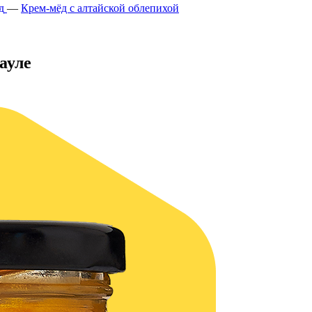
д
—
Крем-мёд с алтайской облепихой
ауле