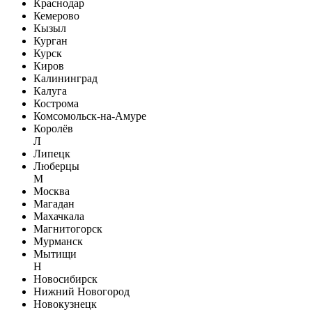
Краснодар
Кемерово
Кызыл
Курган
Курск
Киров
Калининград
Калуга
Кострома
Комсомольск-на-Амуре
Королёв
Л
Липецк
Люберцы
М
Москва
Магадан
Махачкала
Магнитогорск
Мурманск
Мытищи
Н
Новосибирск
Нижний Новогород
Новокузнецк