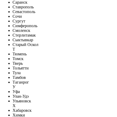
Саранск
Ставрополь
Севастополь
Сочи
Сургут
Симферополь
Смоленск
Стерлитамак
Сыктывкар
Старый Оскол
Т
Тюмень
Томск
Тверь
Тольятти
Тула
Тамбов
Таганрог
У
Уфа
Улан-Удэ
Ульяновск
Х
Хабаровск
Химки