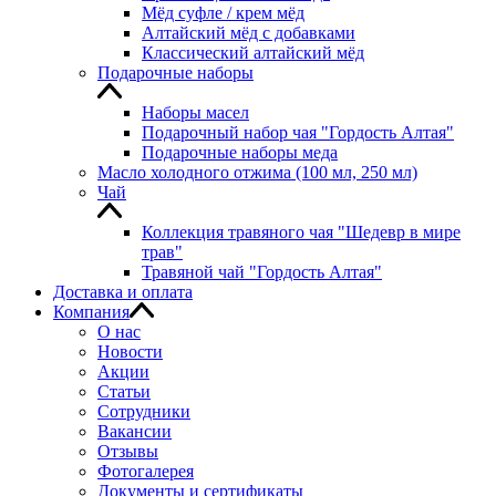
Мёд суфле / крем мёд
Алтайский мёд с добавками
Классический алтайский мёд
Подарочные наборы
Наборы масел
Подарочный набор чая "Гордость Алтая"
Подарочные наборы меда
Масло холодного отжима (100 мл, 250 мл)
Чай
Коллекция травяного чая "Шедевр в мире
трав"
Травяной чай "Гордость Алтая"
Доставка и оплата
Компания
О нас
Новости
Акции
Статьи
Сотрудники
Вакансии
Отзывы
Фотогалерея
Документы и сертификаты