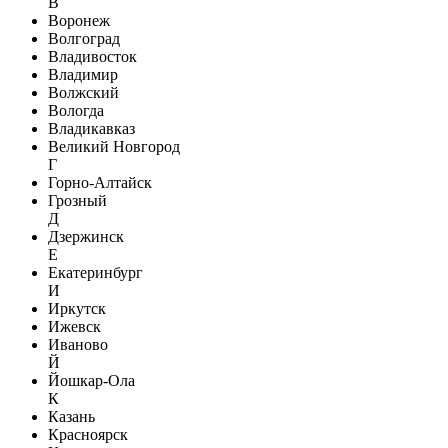
В
Воронеж
Волгоград
Владивосток
Владимир
Волжский
Вологда
Владикавказ
Великий Новгород
Г
Горно-Алтайск
Грозный
Д
Дзержинск
Е
Екатеринбург
И
Иркутск
Ижевск
Иваново
Й
Йошкар-Ола
К
Казань
Красноярск