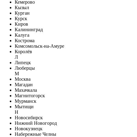
Кемерово
Кызыл
Курган
Курск
Киров
Калининград
Калуга
Кострома
Комсомольск-на-Амуре
Королёв
Л
Липецк
Люберцы
М
Москва
Магадан
Махачкала
Магнитогорск
Мурманск
Мытищи
Н
Новосибирск
Нижний Новогород
Новокузнецк
Набережные Челны