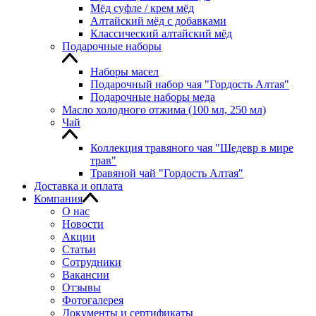
Мёд суфле / крем мёд
Алтайский мёд с добавками
Классический алтайский мёд
Подарочные наборы
Наборы масел
Подарочный набор чая "Гордость Алтая"
Подарочные наборы меда
Масло холодного отжима (100 мл, 250 мл)
Чай
Коллекция травяного чая "Шедевр в мире
трав"
Травяной чай "Гордость Алтая"
Доставка и оплата
Компания
О нас
Новости
Акции
Статьи
Сотрудники
Вакансии
Отзывы
Фотогалерея
Документы и сертификаты