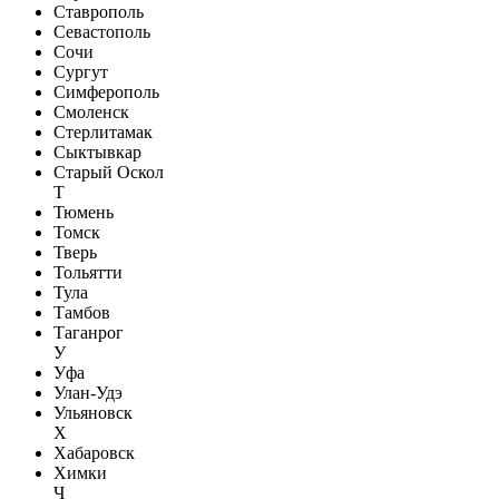
Ставрополь
Севастополь
Сочи
Сургут
Симферополь
Смоленск
Стерлитамак
Сыктывкар
Старый Оскол
Т
Тюмень
Томск
Тверь
Тольятти
Тула
Тамбов
Таганрог
У
Уфа
Улан-Удэ
Ульяновск
Х
Хабаровск
Химки
Ч