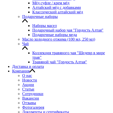
Мёд суфле / крем мёд
Алтайский мёд с добавками
Классический алтайский мёд
Подарочные наборы
Наборы масел
Подарочный набор чая "Гордость Алтая"
Подарочные наборы меда
Масло холодного отжима (100 мл, 250 мл)
Чай
Коллекция травяного чая "Шедевр в мире
трав"
Травяной чай "Гордость Алтая"
Доставка и оплата
Компания
О нас
Новости
Акции
Статьи
Сотрудники
Вакансии
Отзывы
Фотогалерея
Документы и сертификаты