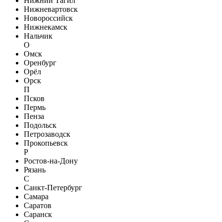
Нижний Тагил
Нижневартовск
Новороссийск
Нижнекамск
Нальчик
О
Омск
Оренбург
Орёл
Орск
П
Псков
Пермь
Пенза
Подольск
Петрозаводск
Прокопьевск
Р
Ростов-на-Дону
Рязань
С
Санкт-Петербург
Самара
Саратов
Саранск