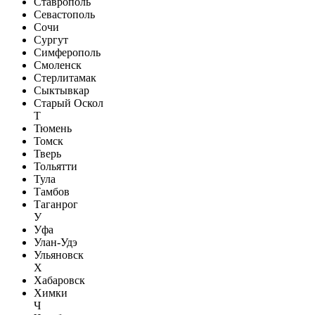
Ставрополь
Севастополь
Сочи
Сургут
Симферополь
Смоленск
Стерлитамак
Сыктывкар
Старый Оскол
Т
Тюмень
Томск
Тверь
Тольятти
Тула
Тамбов
Таганрог
У
Уфа
Улан-Удэ
Ульяновск
Х
Хабаровск
Химки
Ч