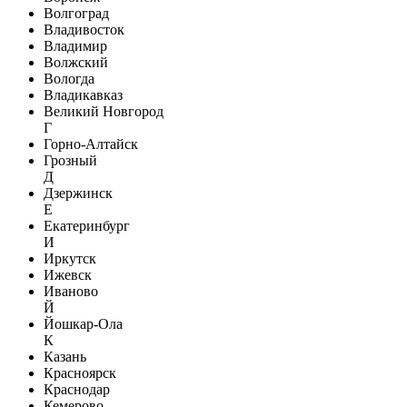
Волгоград
Владивосток
Владимир
Волжский
Вологда
Владикавказ
Великий Новгород
Г
Горно-Алтайск
Грозный
Д
Дзержинск
Е
Екатеринбург
И
Иркутск
Ижевск
Иваново
Й
Йошкар-Ола
К
Казань
Красноярск
Краснодар
Кемерово