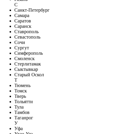
С
Санкт-Петербург
Самара
Саратов
Саранск
Ставрополь
Севастополь
Сочи
Сургут
Симферополь
Смоленск
Стерлитамак
Сыктывкар
Старый Оскол
Т
Тюмень
Томск
Тверь
Тольятти
Тула
Тамбов
Таганрог
У
Уфа
Улан-Удэ