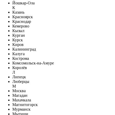
Йошкар-Ола
К
Казань
Красноярск
Краснодар
Кемерово
Кызыл
Курган
Курск
Киров
Калининград
Калуга
Кострома
Комсомольск-на-Амуре
Королёв
Л
Липецк
Люберцы
М
Москва
Магадан
Махачкала
Магнитогорск
Мурманск
Мытищи