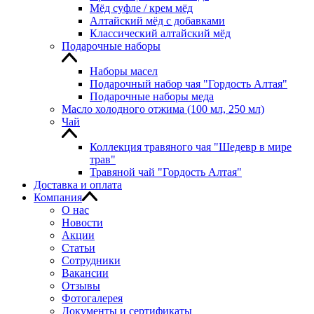
Мёд суфле / крем мёд
Алтайский мёд с добавками
Классический алтайский мёд
Подарочные наборы
Наборы масел
Подарочный набор чая "Гордость Алтая"
Подарочные наборы меда
Масло холодного отжима (100 мл, 250 мл)
Чай
Коллекция травяного чая "Шедевр в мире
трав"
Травяной чай "Гордость Алтая"
Доставка и оплата
Компания
О нас
Новости
Акции
Статьи
Сотрудники
Вакансии
Отзывы
Фотогалерея
Документы и сертификаты