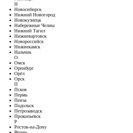
Н
Новосибирск
Нижний Новогород
Новокузнецк
Набережные Челны
Нижний Тагил
Нижневартовск
Новороссийск
Нижнекамск
Нальчик
О
Омск
Оренбург
Орёл
Орск
П
Псков
Пермь
Пенза
Подольск
Петрозаводск
Прокопьевск
Р
Ростов-на-Дону
Рязань