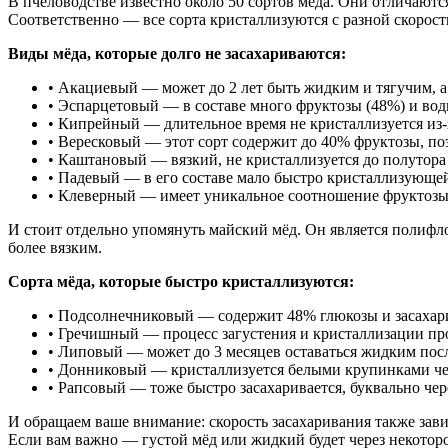
В пчеловодстве известно около 50 сортов мёда. Они отличаютс
Соответственно — все сорта кристаллизуются с разной скорост
Виды мёда, которые долго не засахариваются:
• Акациевый — может до 2 лет быть жидким и тягучим, а 
• Эспарцетовый — в составе много фруктозы (48%) и вод
• Кипрейный — длительное время не кристаллизуется из
• Вересковый — этот сорт содержит до 40% фруктозы, поэ
• Каштановый — вязкий, не кристаллизуется до полутора 
• Падевый — в его составе мало быстро кристаллизующей
• Клеверный — имеет уникальное соотношение фруктозы 
И стоит отдельно упомянуть майский мёд. Он является полифло
более вязким.
Сорта мёда, которые быстро кристаллизуются:
• Подсолнечниковый — содержит 48% глюкозы и засахарив
• Гречишный — процесс загустения и кристаллизации прои
• Липовый — может до 3 месяцев оставаться жидким после
• Донниковый — кристаллизуется белыми крупинками чер
• Рапсовый — тоже быстро засахаривается, буквально чер
И обращаем ваше внимание: скорость засахаривания также зави
Если вам важно — густой мёд или жидкий будет через некоторо