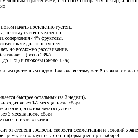
я медоносами (растениями, с которых собирается нектар) и поэ
ью.
потом начать постепенно густеть.
ы, поэтому густеет медленно.
-за содержания 44% фруктозы.
тому также долго не густеет.
лет, но возможно расслаивание.
ся глюкозы (всего 28%).
(до 41%) и глюкозы (около 35%).
рным цветочным видом. Благодаря этому остаётся жидким до пол
ается быстрее остальных (за 2 недели).
сходит через 1-2 месяца после сбора.
 откачки, а потом начать густеть.
ез 3 месяца после сбора.
ез месяц после откачки.
сит от степени зрелости, скорости ферментации и условий хране
е время, то пользуйтесь этой информацией при выборе!